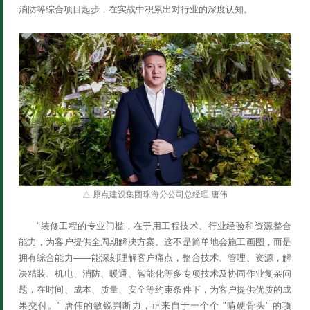
消防等综合项目起步，在实战中积累出对行业的深度认知。
△ 原点建设集团珠海分公司总经理 唐伟
"装修工程的专业门槛，在于用工程技术、行业经验和资源整合
能力，为客户提供全周期解决方案。这不是简单地会施工画图，而是
拥有综合能力——能深刻理解客户痛点，整合技术、管理、资源，解
决精装、机电、消防、暖通、智能化等多专项技术及协同作业复杂问
题，在时间、成本、质量、安全等约束条件下，为客户提供优质的成
果交付。"
唐伟的敏锐判断力，正来自于一个个 "啃硬骨头" 的项