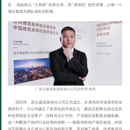
目 ，他始终以 "大局观" 统筹全局，用 "原则性" 把控质量，让每一个
项目都成为团队成长的阶梯。
△ 原点建设集团珠海分公司总经理 唐伟
2023年，原点建设珠海分公司正式成立。在唐伟对市场需求的深
度研判下，分公司确立了差异化的市场定位：聚焦互联网头部企业及
科技类制造企业客户，深耕其办公空间、产业园区及配套设施装修。
这一判断源于他对行业趋势的洞察——随着传统地产项目收缩，科技
与互联网企业正成为公装市场的新引擎，其对施工效率、技术集成与