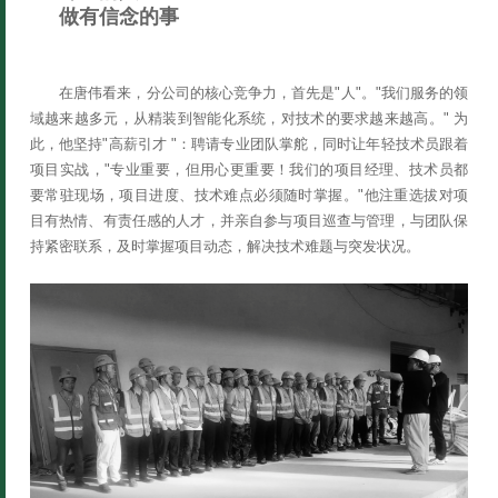
做有信念的事
在唐伟看来，分公司的核心竞争力，首先是"人"。"我们服务的领
域越来越多元，从精装到智能化系统，对技术的要求越来越高。"
为
此，他坚持"高薪引才 "：聘请专业团队掌舵，同时让年轻技术员跟着
项目实战，"专业重要，但用心更重要！我们的项目经理、技术员都
要常驻现场，项目进度、技术难点必须随时掌握。"他注重选拔对项
目有热情、有责任感的人才，并亲自参与项目巡查与管理，与团队保
持紧密联系，及时掌握项目动态，解决技术难题与突发状况。