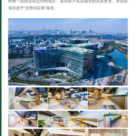
时唯一按期全部交付的项目，获得客户高层领导的高度赞赏，并荣获
项目授予“优秀供应商”殊荣。