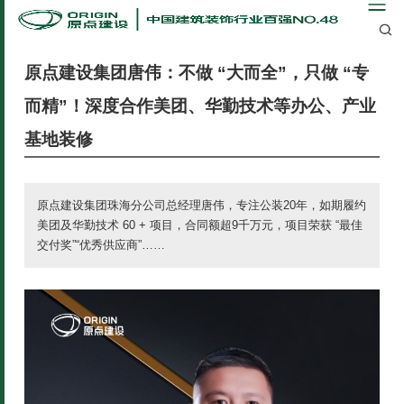
原点建设集团唐伟：不做 “大而全”，只做 “专
而精”！深度合作美团、华勤技术等办公、产业
基地装修
原点建设集团珠海分公司总经理唐伟，专注公装20年，如期履约
美团及华勤技术 60 + 项目，合同额超9千万元，项目荣获 “最佳
交付奖”“优秀供应商”……