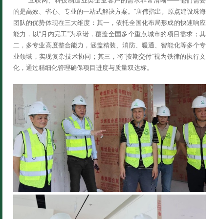
“互联网、科技制造业类企业客户的需求非常清晰——他们需要
的是高效、省心、专业的一站式解决方案。”唐伟指出。
原点建设珠海
团队的优势体现在三大维度：其一，依托全国化布局形成的快速响应
能力，以“月内完工”为承诺，覆盖全国多个重点城市的项目需求；其
二，多专业高度整合能力，涵盖精装、消防、暖通、智能化等多个专
业领域，实现复杂技术协同；其三，将“按期交付”视为铁律的执行文
化，通过精细化管理确保项目进度与质量双达标。