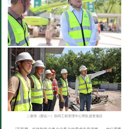
△唐伟（图右一）协同工程管理中心带队巡查项目