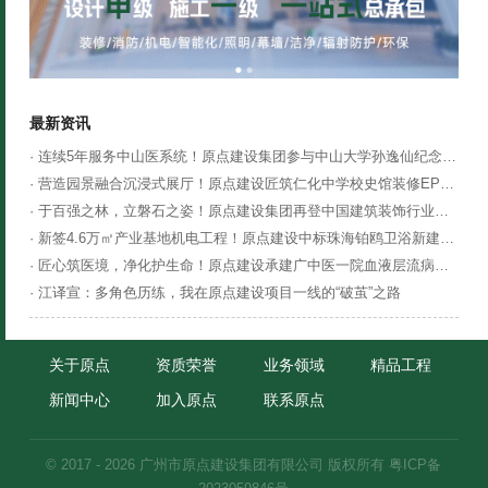
最新资讯
· 连续5年服务中山医系统！原点建设集团参与中山大学孙逸仙纪念医院、中山八院等装修工程
· 营造园景融合沉浸式展厅！原点建设匠筑仁化中学校史馆装修EPC工程
· 于百强之林，立磐石之姿！原点建设集团再登中国建筑装饰行业百强榜NO.48
· 新签4.6万㎡产业基地机电工程！原点建设中标珠海铂鸥卫浴新建厂区项目
· 匠心筑医境，净化护生命！原点建设承建广中医一院血液层流病房净化工程圆满交付
· 江译宣：多角色历练，我在原点建设项目一线的“破茧”之路
关于原点
资质荣誉
业务领域
精品工程
新闻中心
加入原点
联系原点
© 2017 - 2026 广州市原点建设集团有限公司 版权所有
粤ICP备