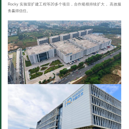
Rocky 实验室扩建工程等20多个项目，合作规模持续扩大， 高效服
务赢得信任。