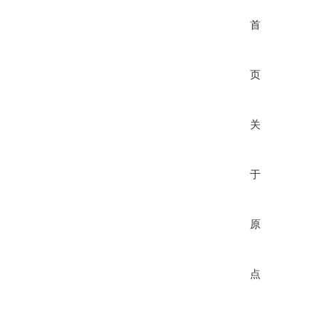
首
页
关
于
原
点