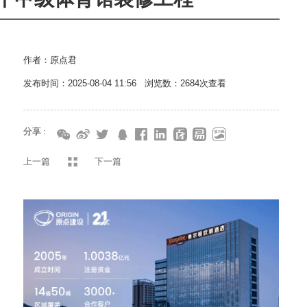
作者：原点君
发布时间：2025-08-04 11:56 浏览数：2684次查看
分享 :
上一篇
下一篇