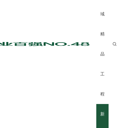
域
精
品
工
程
新