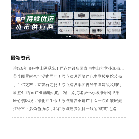
最新资讯
· 连续5年服务中山医系统！原点建设集团参与中山大学孙逸仙纪念医院、中山八院等装修工程
· 营造园景融合沉浸式展厅！原点建设匠筑仁化中学校史馆装修EPC工程
· 于百强之林，立磐石之姿！原点建设集团再登中国建筑装饰行业百强榜NO.48
· 新签4.6万㎡产业基地机电工程！原点建设中标珠海铂鸥卫浴新建厂区项目
· 匠心筑医境，净化护生命！原点建设承建广中医一院血液层流病房净化工程圆满交付
· 江译宣：多角色历练，我在原点建设项目一线的“破茧”之路